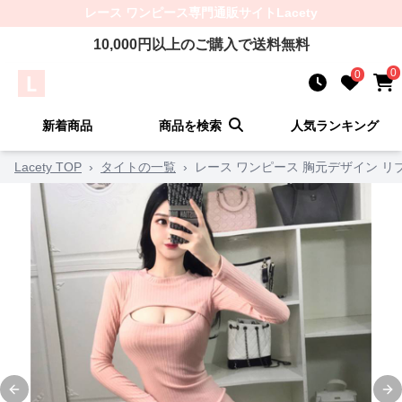
レース ワンピース
専門通販サイト
Lacety
10,000
円以上のご購入で送料無料
0
0
新着商品
商品を検索
人気ランキング
Lacety TOP
›
タイトの一覧
›
レース ワンピース 胸元デザイン リ
Previous slide
Ne