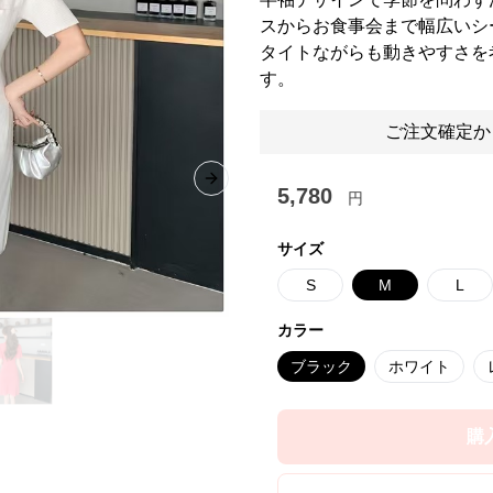
スからお食事会まで幅広いシ
タイトながらも動きやすさを
す。
ご注文確定か
Next slide
5,780
円
サイズ
S
M
L
カラー
ブラック
ホワイト
購