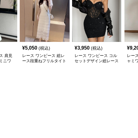
¥
5,050
¥
3,950
¥
9,2
(税込)
(税込)
ス 肩見
レース ワンピース 総レ
レース ワンピース コル
レース
ミニワ
ース段重ねフリルタイト
セットデザイン総レース
ャミ
ミディワンピース
ホルターネックミニワン
クシ
ピース