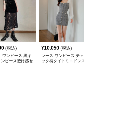
00
¥
10,050
¥
12,190
(税込)
(税込)
(税込)
 ワンピース 黒キ
レース ワンピース チェ
レース ワンピース 花柄
ワンピース透け感セ
ック柄タイトミニドレス
レースタイトワンピース
ー
袖シースルー切替
上品ひざ丈 長袖シース
ルー