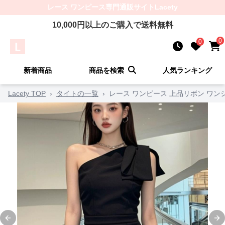
レース ワンピース
専門通販サイト
Lacety
10,000
円以上のご購入で送料無料
0
0
新着商品
商品を検索
人気ランキング
Lacety TOP
›
タイトの一覧
›
レース ワンピース 上品リボン ワン
Previous slide
Ne