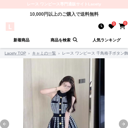
レース ワンピース
専門通販サイト
Lacety
10,000
円以上のご購入で送料無料
0
0
新着商品
商品を検索
人気ランキング
Lacety TOP
›
キャミの一覧
›
レース ワンピース 千鳥格子ボタン
Previous slide
Ne