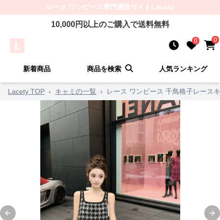
レース ワンピース
専門通販サイト
Lacety
10,000
円以上のご購入で送料無料
0
0
新着商品
商品を検索
人気ランキング
Lacety TOP
›
キャミの一覧
›
レース ワンピース 千鳥格子レース
Previous slide
Ne