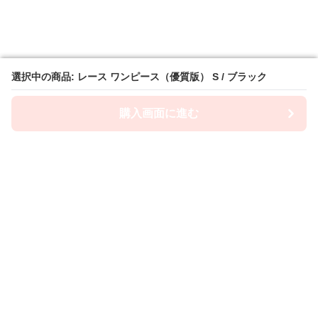
選択中の商品: レース ワンピース（優質版） S / ブラック
選択中の商品: レース ワンピース（優質版） S / ブラック
購入画面に進む
購入画面に進む
Lacety
について