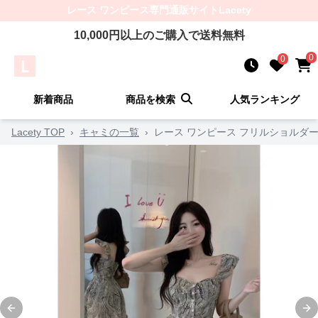
レース ワンピース
専門通販サイト
Lacety
10,000
円以上のご購入で送料無料
0
0
新着商品
商品を検索
人気ランキング
Lacety TOP
›
キャミの一覧
›
レース ワンピース フリルショルダ
Previous slide
Ne