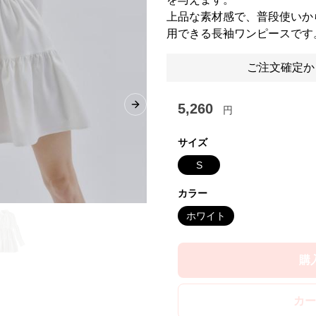
上品な素材感で、普段使いか
用できる長袖ワンピースです
ご注文確定か
5,260
円
Next slide
サイズ
S
カラー
ホワイト
購
カー