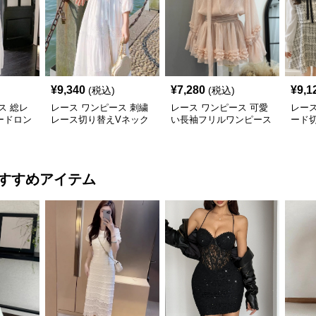
¥
9,340
¥
7,280
¥
9,1
(税込)
(税込)
ス 総レ
レース ワンピース 刺繍
レース ワンピース 可愛
レース
ードロン
レース切り替えVネック
い長袖フリルワンピース
ード切
長袖マキシワンピース
袖ミ
すすめアイテム