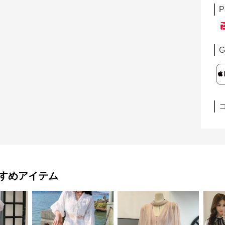
P
G
すめアイテム