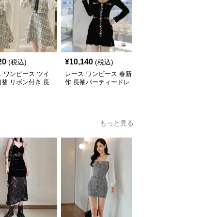
20
¥
10,140
¥
10,480
(税込)
(税込)
(税込)
 ワンピース ツイ
レース ワンピース 春新
レース ワンピース 上品
替 リボン付き 長
作 長袖パーティードレ
レース 長袖ロングワン
ニワンピース
ス 黒 バイカラー タイト
ピース パーティードレ
ショートワンピース
ス 春夏新作
もっと見る