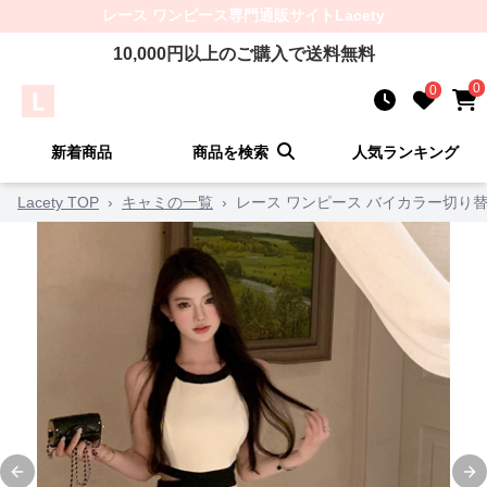
レース ワンピース
専門通販サイト
Lacety
10,000
円以上のご購入で送料無料
0
0
新着商品
商品を検索
人気ランキング
Lacety TOP
›
キャミの一覧
›
レース ワンピース バイカラー切り
Previous slide
Ne