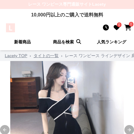
レース ワンピース
専門通販サイト
Lacety
10,000
円以上のご購入で送料無料
0
0
新着商品
商品を検索
人気ランキング
Lacety TOP
›
タイトの一覧
›
レース ワンピース ラインデザイン 
Previous slide
Ne