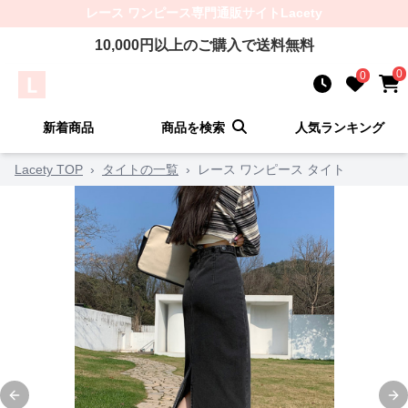
レース ワンピース
専門通販サイト
Lacety
10,000
円以上のご購入で送料無料
0
0
新着商品
商品を検索
人気ランキング
Lacety TOP
›
タイトの一覧
›
レース ワンピース タイト
Previous slide
Ne