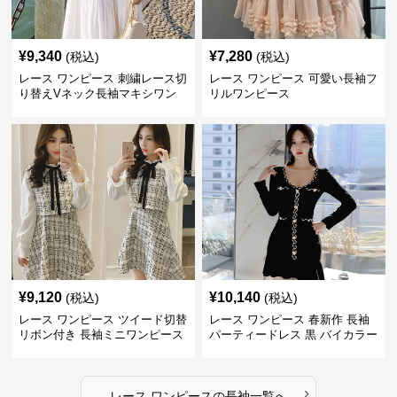
¥
9,340
¥
7,280
(税込)
(税込)
レース ワンピース 刺繍レース切
レース ワンピース 可愛い長袖フ
り替えVネック長袖マキシワン
リルワンピース
ピース
¥
9,120
¥
10,140
(税込)
(税込)
レース ワンピース ツイード切替
レース ワンピース 春新作 長袖
リボン付き 長袖ミニワンピース
パーティードレス 黒 バイカラー
タイト ショートワンピース
›
レース ワンピース
の
長袖
一覧へ