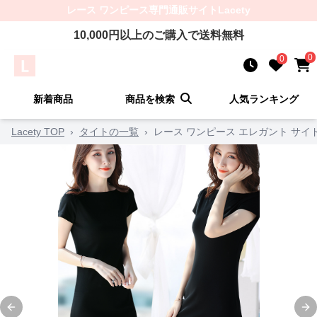
レース ワンピース
専門通販サイト
Lacety
10,000
円以上のご購入で送料無料
0
0
新着商品
商品を検索
人気ランキング
Lacety TOP
›
タイトの一覧
›
レース ワンピース エレガント サイ
Previous slide
Ne