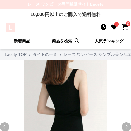
レース ワンピース
専門通販サイト
Lacety
10,000
円以上のご購入で送料無料
0
0
新着商品
商品を検索
人気ランキング
Lacety TOP
›
タイトの一覧
›
レース ワンピース シンプル美シル
Previous slide
Ne