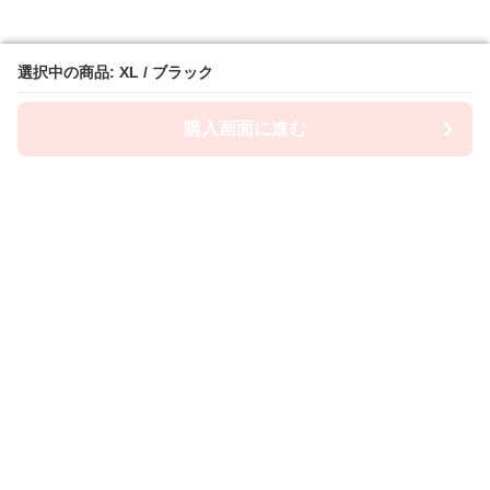
選択中の商品: XL / ブラック
選択中の商品: XL / ブラック
購入画面に進む
購入画面に進む
Lacety
について
利用規約