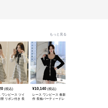
もっと見る
20
¥
10,140
¥
10,480
(税込)
(税込)
(税込)
 ワンピース ツイ
レース ワンピース 春新
レース ワンピース 上品
替 リボン付き 長
作 長袖パーティードレ
レース 長袖ロングワン
ニワンピース
ス 黒 バイカラー タイト
ピース パーティードレ
ショートワンピース
ス 春夏新作