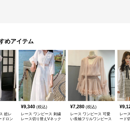
すめアイテム
¥
9,340
¥
7,280
¥
9,1
(税込)
(税込)
ス 総レ
レース ワンピース 刺繍
レース ワンピース 可愛
レース
ードロン
レース切り替えVネック
い長袖フリルワンピース
ード切
長袖マキシワンピース
袖ミ