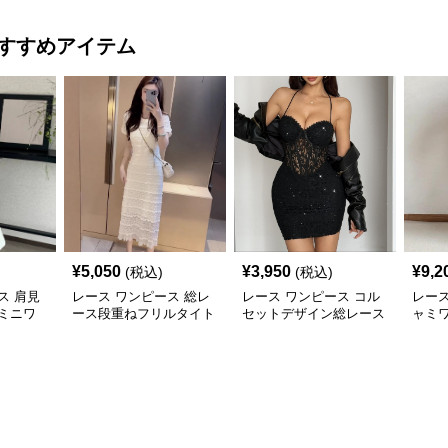
すすめアイテム
¥
5,050
¥
3,950
¥
9,2
(税込)
(税込)
ス 肩見
レース ワンピース 総レ
レース ワンピース コル
レース
ミニワ
ース段重ねフリルタイト
セットデザイン総レース
ャミ
ミディワンピース
ホルターネックミニワン
クシ
ピース