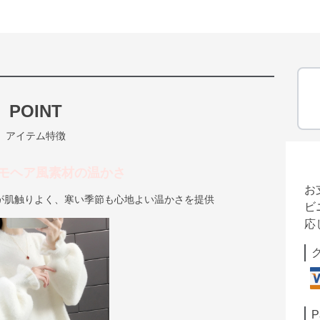
POINT
アイテム特徴
モヘア風素材の温かさ
お
が肌触りよく、寒い季節も心地よい温かさを提供
ビ
応
P