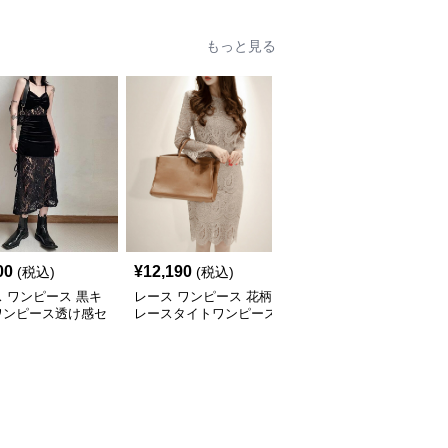
もっと見る
00
¥
12,190
¥
9,630
(税込)
(税込)
(税込)
 ワンピース 黒キ
レース ワンピース 花柄
レース ワンピース レー
ワンピース透け感セ
レースタイトワンピース
ス切替 タイトワンピー
ー
上品ひざ丈 長袖シース
ス アシンメトリー ひざ
ルー
丈 パーティードレス