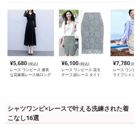
¥
5,680
¥
6,100
¥
7,780
(税込)
(税込)
(税込
レース ワンピース 優美
レース ワンピース 花モ
レース ワンピー
な花嫁風レース袖ロング
チーフ 総レース タイト
ライプシャツレ
ワンピース
スカート
サロペットワン
シャツワンピ×レースで叶える洗練された着
こなし16選