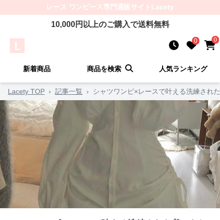
レース ワンピース
専門通販サイト
Lacety
10,000
円以上のご購入で送料無料
0
0
新着商品
商品を検索
人気ランキング
Lacety TOP
›
記事一覧
›
シャツワンピ×レースで叶える洗練され