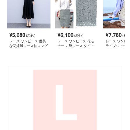
¥
5,680
¥
6,100
¥
7,780
(税込)
(税込)
(税込
レース ワンピース 優美
レース ワンピース 花モ
レース ワンピー
な花嫁風レース袖ロング
チーフ 総レース タイト
ライプシャツレ
ワンピース
スカート
サロペットワン