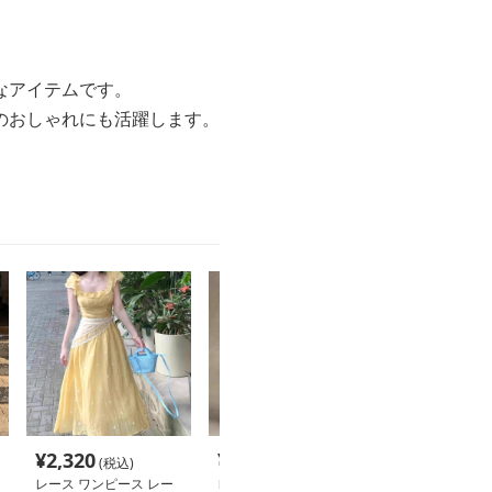
なアイテムです。
のおしゃれにも活躍します。
¥
2,320
¥
8,460
¥
4,140
(税込)
(税込)
(税込
レース ワンピース レー
レース ワンピース 優美
レース ワンピー