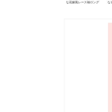
な花嫁風レース袖ロング
な
ワンピース
グ