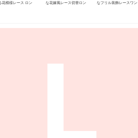
る花模様レース ロン
な花嫁風レース切替ロン
なフリル装飾レースワン
ワンピース
グワンピース
ピース